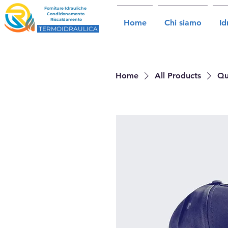
Forniture Idrauliche
Condizionamento
​Riscaldamento
Home
Chi siamo
Id
TERMOIDRAULICA
Home
All Products
Qu